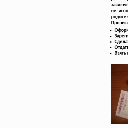
заключе
не исп
родите
Пропис
Оформ
Зарег
Сдела
Отдат
Взять