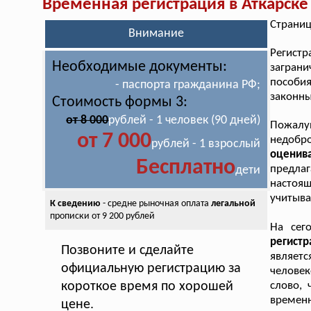
Временная регистрация в Аткарске
Страниц
Внимание
Регист
Необходимые документы:
загран
пособи
- паспорта гражданина РФ;
законн
Стоимость формы 3:
от 8 000
рублей - 1 человек (90 дней)
Пожал
от 7 000
недобр
рублей - 1 взрослый
оценив
Бесплатно
предлаг
дети
настоя
учитыва
К сведению
- средне рыночная оплата
легальной
прописки от 9 200 рублей
На сег
регист
Позвоните и сделайте
являет
официальную регистрацию за
челове
короткое время по хорошей
слово, 
времен
цене.