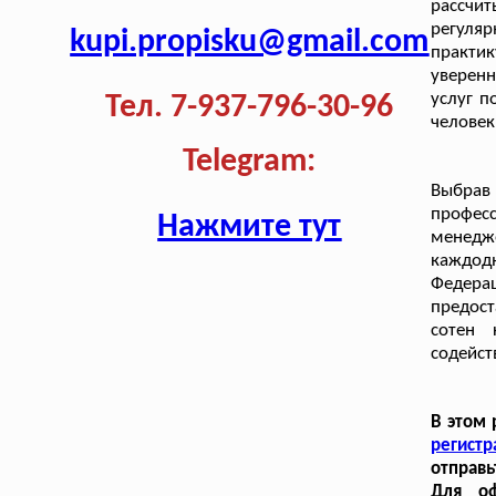
рассчит
регуля
kupi.propisku@gmail.com
практи
уверенн
услуг п
Тел. 7-937-796-30-96
человек
Telegram:
Выбра
профес
Нажмите тут
менедж
каждо
Федера
предост
сотен 
содейст
В этом 
регистр
отправь
Для оф